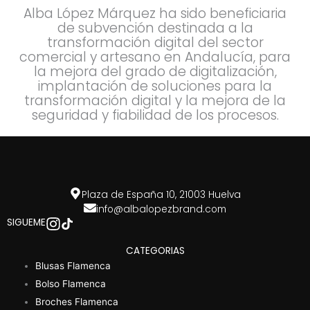
Alba López Márquez ha sido beneficiaria
de subvención destinada a la
transformación digital del sector
comercial y artesano en Andalucía, para
la mejora del grado de digitalización,
implantación de soluciones para la
transformación digital y la mejora de la
seguridad y fiabilidad de los procesos.
Plaza de España 10, 21003 Huelva
info@albalopezbrand.com
SIGUEME
CATEGORIAS
Blusas Flamenca
Bolso Flamenca
Broches Flamenca