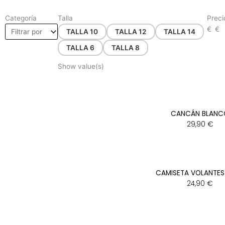
Categoría
Talla
Preci
€
€
TALLA 10
TALLA 12
TALLA 14
TALLA 6
TALLA 8
Show value(s)
PÁGINA
PÁGINA
CANCÁN BLANC
29,90
€
CAMISETA VOLANTES
24,90
€