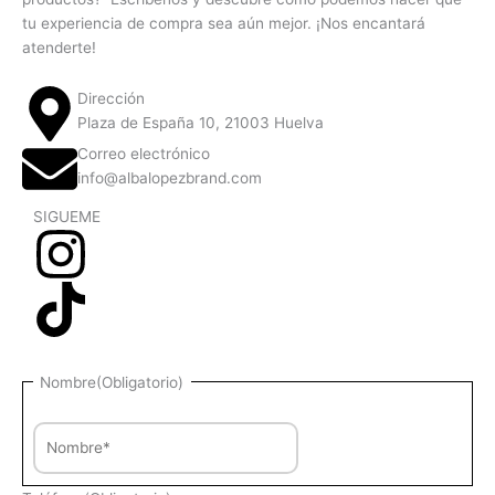
tu experiencia de compra sea aún mejor. ¡Nos encantará
atenderte!
Dirección
Plaza de España 10, 21003 Huelva
Correo electrónico
info@albalopezbrand.com
SIGUEME
Nombre
Nombre
(Obligatorio)