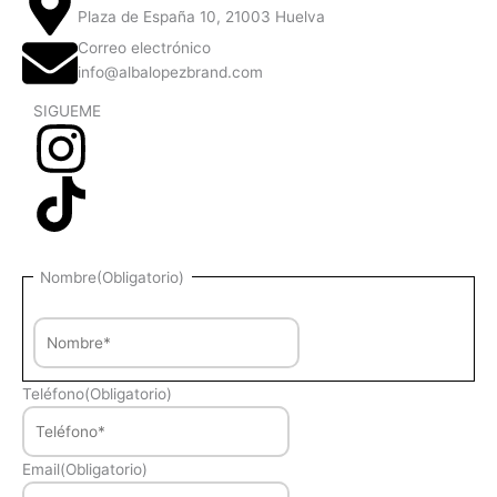
Plaza de España 10, 21003 Huelva
Correo electrónico
info@albalopezbrand.com
SIGUEME
Nombre
Nombre
(Obligatorio)
Teléfono
(Obligatorio)
Email
(Obligatorio)