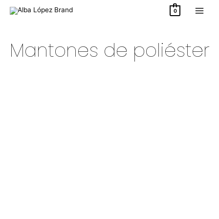
Ir
0
al
contenido
Mantones de poliéster