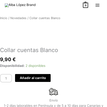
Ir
0
al
contenido
Inicio
/
Novedades
/ Collar cuentas Blanco
Collar cuentas Blanco
9,90
€
Collar
Disponibilidad:
2 disponibles
cuentas
Blanco
Añadir al carrito
cantidad
Envío
1-2 días laborables en Península y de 5 a 10 días para Canarias y