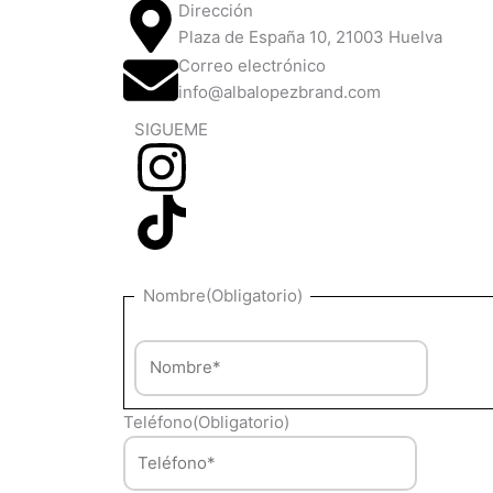
Dirección
Plaza de España 10, 21003 Huelva
Correo electrónico
info@albalopezbrand.com
SIGUEME
Nombre
Nombre
(Obligatorio)
Teléfono
(Obligatorio)