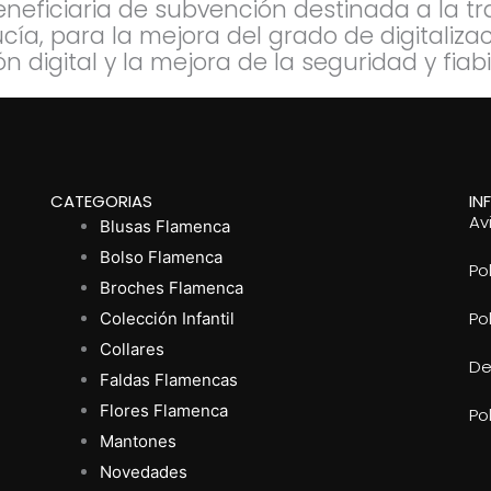
neficiaria de subvención destinada a la tra
ía, para la mejora del grado de digitaliza
 digital y la mejora de la seguridad y fiab
CATEGORIAS
IN
Av
Blusas Flamenca
Bolso Flamenca
Po
Broches Flamenca
Po
Colección Infantil
Collares
De
Faldas Flamencas
Flores Flamenca
Po
Mantones
Novedades