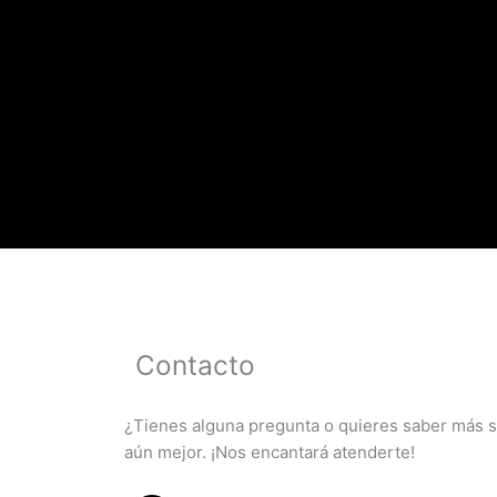
Contacto
¿Tienes alguna pregunta o quieres saber más 
aún mejor. ¡Nos encantará atenderte!