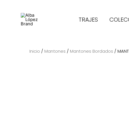
Ir
al
contenido
TRAJES
COLECC
Inicio
/
Mantones
/
Mantones Bordados
/ MANT