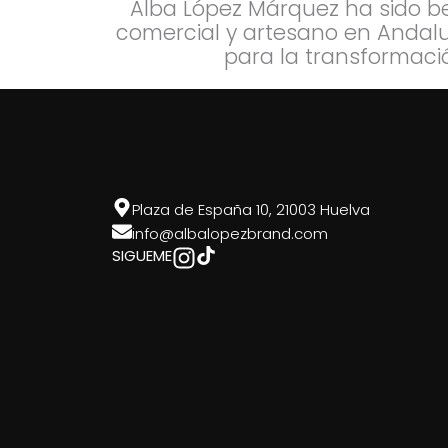
Alba López Márquez ha sido be
comercial y artesano en Andaluc
para la transformación
Plaza de España 10, 21003 Huelva
info@albalopezbrand.com
SIGUEME