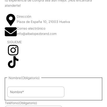
tu experiencia de compra sea aún mejor. ¡Nos encantará
atenderte!
Dirección
Plaza de España 10, 21003 Huelva
Correo electrónico
info@albalopezbrand.com
SIGUEME
Nombre
Nombre
(Obligatorio)
Teléfono
(Obligatorio)