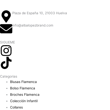
Plaza de España 10, 21003 Huelva
info@albalopezbrand.com
SIGUEME
Categorias
Blusas Flamenca
Bolso Flamenca
Broches Flamenca
Colección Infantil
Collares