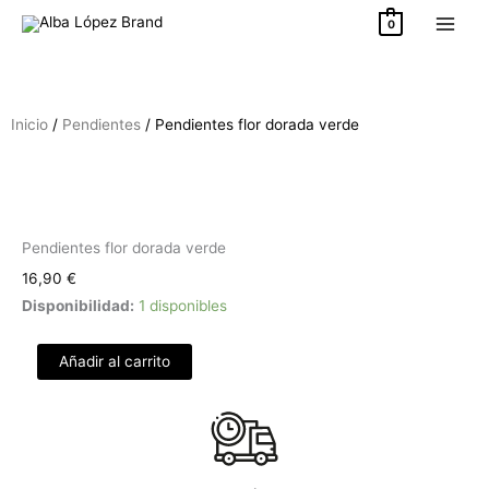
Ir
0
al
contenido
Inicio
/
Pendientes
/ Pendientes flor dorada verde
Pendientes flor dorada verde
16,90
€
Pendientes
Disponibilidad:
1 disponibles
flor
dorada
Añadir al carrito
verde
cantidad