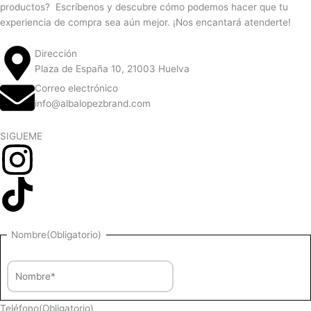
productos? Escríbenos y descubre cómo podemos hacer que tu
experiencia de compra sea aún mejor. ¡Nos encantará atenderte!
Dirección
Plaza de España 10, 21003 Huelva
Correo electrónico
info@albalopezbrand.com
SIGUEME
Nombre
Nombre
(Obligatorio)
Teléfono
(Obligatorio)