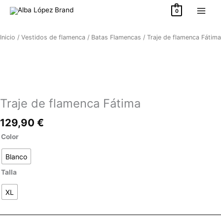
Ir
0
al
contenido
Inicio
/
Vestidos de flamenca
/
Batas Flamencas
/ Traje de flamenca Fátima
Traje de flamenca Fátima
129,90
€
Traje
Color
de
Blanco
flamenca
Fátima
Talla
cantidad
XL